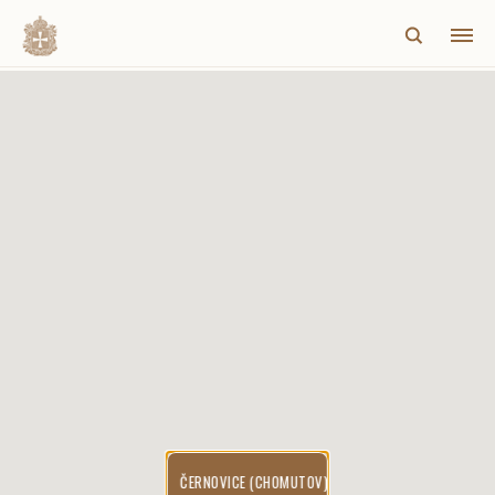
HLAVNÍ STRÁNKA
Název obce
MAPA VOLYŇSKÉ OBLASTI
OBCE NA VOLYNI
VOLYŇŠTÍ ČEŠI
REJSTŘÍK
Rok založení (965 až 1940)
HISTORIE VOLYŇSKÉ OBLASTI
O PROJEKTU
Poměr českého obyvatelstva
Volynaci.cz
Újezd
ČERNOVICE (CHOMUTOV)