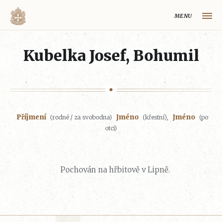
MENU
HLAVNÍ STRÁNKA
Kubelka Josef, Bohumil
MAPA VOLYŇSKÉ OBLASTI
OBCE NA VOLYNI
VOLYŇŠTÍ ČEŠI
Příjmení
Jméno
Jméno
(rodné / za svobodna)
(křestní),
(po
REJSTŘÍK
otci)
HISTORIE VOLYŇSKÉ OBLASTI
O PROJEKTU
Pochován na hřbitově v Lipně.
Volynaci.cz