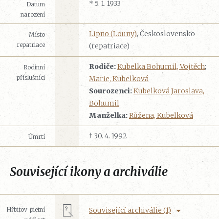
* 5. 1. 1933
Datum
narození
Lipno (Louny)
, Československo
Místo
repatriace
(repatriace)
Rodiče:
Kubelka Bohumil, Vojtěch
;
Rodinní
příslušníci
Marie, Kubelková
Sourozenci:
Kubelková Jaroslava,
Bohumil
Manželka:
Růžena, Kubelková
† 30. 4. 1992
Úmrtí
Související ikony a archiválie
Hřbitov-pietní
Související archiválie (1)