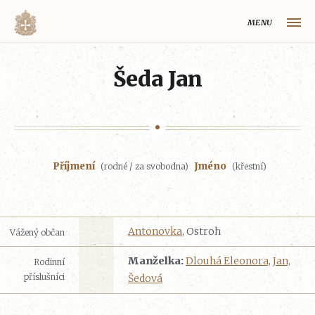
MENU
HLAVNÍ STRÁNKA
Šeda Jan
MAPA VOLYŇSKÉ OBLASTI
OBCE NA VOLYNI
VOLYŇŠTÍ ČEŠI
Příjmení
Jméno
(rodné / za svobodna)
(křestní)
REJSTŘÍK
HISTORIE VOLYŇSKÉ OBLASTI
O PROJEKTU
Antonovka
, Ostroh
Vážený občan
Volynaci.cz
Manželka:
Dlouhá Eleonora, Jan,
Rodinní
příslušníci
Šedová