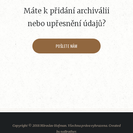
Máte k přidání archiválii
nebo upřesnění údajů?
POŠLETE NÁM
Copyright © 2018 Miroslav Hofman. Všechna práva vyhrazena. Created
by
noBrother
.