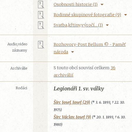
Osobnosti historie (1)
Rodinné skupinové fotografie (9)
Svatba,křtiny,výročí... (1)
Audio,video
Rozhovory-Post Bellum © - Paměť
záznamy
národa
S touto obcí souvisí celkem
36
Archiválie
archiválií
Legionáři 1. sv. války
Rodáci
Širc Josef, Josef (29)
(* 3. 6. 1893, † 22. 10.
1975)
Širc Václav, Josef (9)
(* 20. 1. 1893, † 6. 10.
1980)