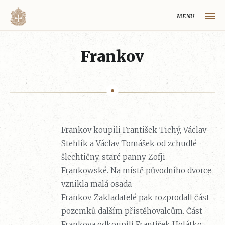
MENU
HLAVNÍ STRÁNKA
Frankov
MAPA VOLYŇSKÉ OBLASTI
OBCE NA VOLYNI
VOLYŇŠTÍ ČEŠI
REJSTŘÍK
Frankov koupili František Tichý, Václav
HISTORIE VOLYŇSKÉ OBLASTI
Stehlík a Václav Tomášek od zchudlé
šlechtičny, staré panny Zofji
O PROJEKTU
Frankowské.
Na místě původního dvorce
vznikla malá osada
Volynaci.cz
Frankov.
Zakladatelé
pak rozprodali část
pozemků dalším přistěhovalcům. Část
Frankova odkoupili František Holátko