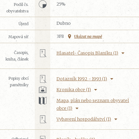
25%
Podíl čs.
obyvatelstva
Dubno
Újezd
3F8
Ukázat na mapě
Mapová síť
Časopis,
Hlasatel- Časopis Blaníku (1)
kniha, článek
Popisy obcí
Dotazník 1992 - 1993 (1)
pamětníky
Kronika obce (1)
Mapa, plán nebo seznam obyvatel
obce (1)
Vybavení hospodářství (1)