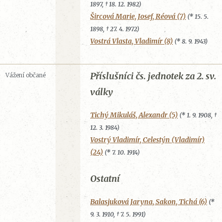
1897, † 18. 12. 1982)
Šircová Marie, Josef, Réová (7)
(* 15. 5.
1898, † 27. 4. 1972)
Vostrá Vlasta, Vladimír (8)
(* 8. 9. 1943)
Příslušníci čs. jednotek za 2. sv.
Vážení občané
války
Tichý Mikuláš, Alexandr (5)
(* 1. 9. 1908, †
12. 3. 1984)
Vostrý Vladimír, Celestýn (Vladimír)
(24)
(* 7. 10. 1914)
Ostatní
Balasjuková Jaryna, Sakon, Tichá (6)
(*
9. 3. 1910, † 7. 5. 1991)