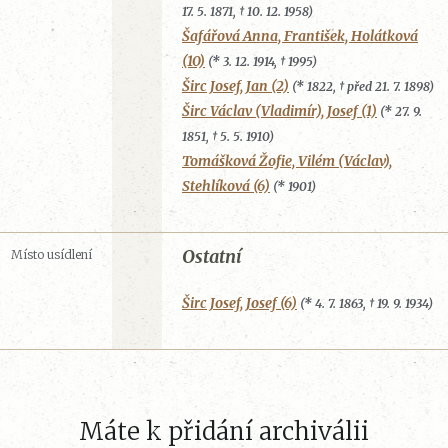
17. 5. 1871, † 10. 12. 1958)
Šafářová Anna, František, Holátková
(10)
(* 3. 12. 1914, † 1995)
Širc Josef, Jan (2)
(* 1822, † před 21. 7. 1898)
Širc Václav (Vladimír), Josef (1)
(* 27. 9.
1851, † 5. 5. 1910)
Tomášková Žofie, Vilém (Václav),
Stehlíková (6)
(* 1901)
Ostatní
Místo usídlení
Širc Josef, Josef (6)
(* 4. 7. 1863, † 19. 9. 1934)
Máte k přidání archiválii