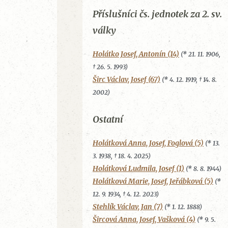
Příslušníci čs. jednotek za 2. sv.
války
Holátko Josef, Antonín (14)
(* 21. 11. 1906,
† 26. 5. 1993)
Širc Václav, Josef (67)
(* 4. 12. 1919, † 14. 8.
2002)
Ostatní
Holátková Anna, Josef, Foglová (5)
(* 13.
3. 1938, † 18. 4. 2025)
Holátková Ludmila, Josef (1)
(* 8. 8. 1944)
Holátková Marie, Josef, Jeřábková (5)
(*
12. 9. 1934, † 4. 12. 2023)
Stehlík Václav, Jan (7)
(* 1. 12. 1888)
Šircová Anna, Josef, Vašková (4)
(* 9. 5.