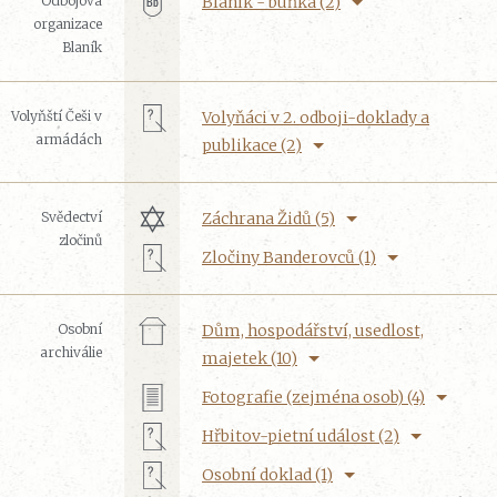
Odbojová
Blaník - buňka (2)
organizace
Blaník
Volyňští Češi v
Volyňáci v 2. odboji-doklady a
armádách
publikace (2)
Svědectví
Záchrana Židů (5)
zločinů
Zločiny Banderovců (1)
Osobní
Dům, hospodářství, usedlost,
archiválie
majetek (10)
Fotografie (zejména osob) (4)
Hřbitov-pietní událost (2)
Osobní doklad (1)