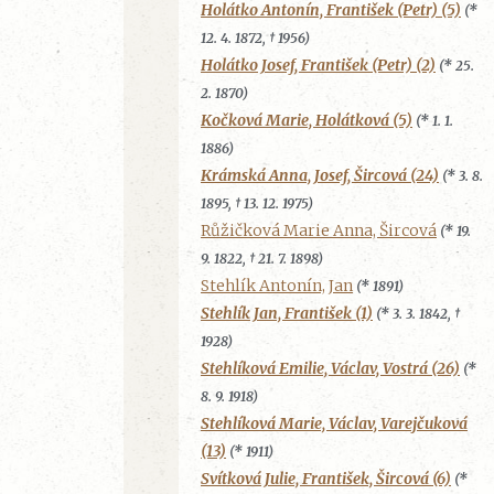
Holátko Antonín, František (Petr) (5)
(*
12. 4. 1872, † 1956)
Holátko Josef, František (Petr) (2)
(* 25.
2. 1870)
Kočková Marie, Holátková (5)
(* 1. 1.
1886)
Krámská Anna, Josef, Šircová (24)
(* 3. 8.
1895, † 13. 12. 1975)
Růžičková Marie Anna, Šircová
(* 19.
9. 1822, † 21. 7. 1898)
Stehlík Antonín, Jan
(* 1891)
Stehlík Jan, František (1)
(* 3. 3. 1842, †
1928)
Stehlíková Emilie, Václav, Vostrá (26)
(*
8. 9. 1918)
Stehlíková Marie, Václav, Varejčuková
(13)
(* 1911)
Svítková Julie, František, Šircová (6)
(*